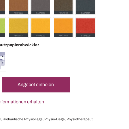
hutzpapierabwickler
Angebot einholen
nformationen erhalten
k
,
Hydraulische Physioliege
,
Physio-Liege
,
Physiotherapeut