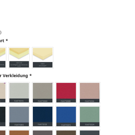
)
art
*
r Verkleidung
*