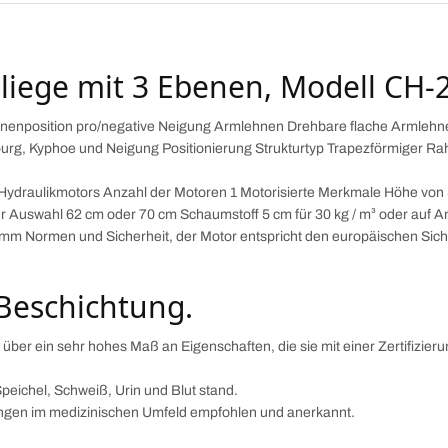
oliege mit 3 Ebenen, Modell CH
hnenposition pro/negative Neigung Armlehnen Drehbare flache Armleh
g, Kyphoe und Neigung Positionierung Strukturtyp Trapezförmiger Rah
 Hydraulikmotors Anzahl der Motoren 1 Motorisierte Merkmale Höhe von 
r Auswahl 62 cm oder 70 cm Schaumstoff 5 cm für 30 kg / m³ oder auf An
0 mm Normen und Sicherheit, der Motor entspricht den europäischen Si
-Beschichtung.
 über ein sehr hohes Maß an Eigenschaften, die sie mit einer Zertifizie
Speichel, Schweiß, Urin und Blut stand.
ungen im medizinischen Umfeld empfohlen und anerkannt.