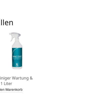
llen
einiger Wartung &
1 Liter
den Warenkorb