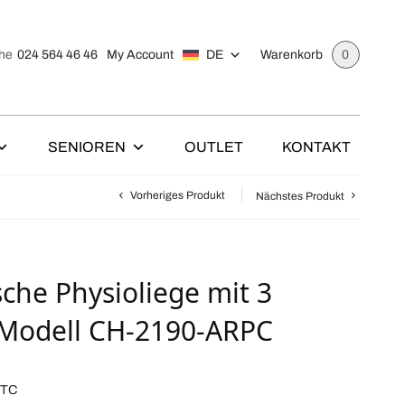
024 564 46 46
My Account
DE
he
Warenkorb
0
SENIOREN
OUTLET
KONTAKT
Vorheriges Produkt
Nächstes Produkt
che Physioliege mit 3
Modell CH-2190-ARPC
TTC