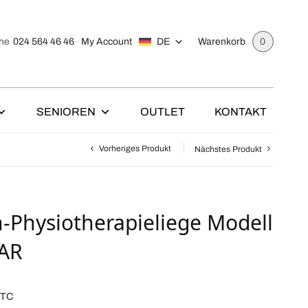
024 564 46 46
My Account
DE
he
Warenkorb
0
SENIOREN
OUTLET
KONTAKT
Vorheriges Produkt
Nächstes Produkt
-Physiotherapieliege Modell
-AR
TTC