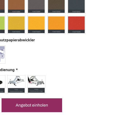
hutzpapierabwickler
edienung
*
Angebot einholen