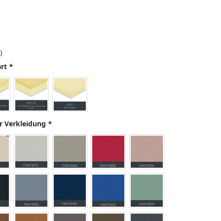
)
art
*
r Verkleidung
*