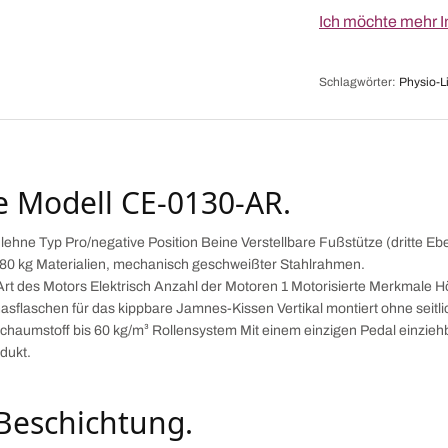
Ich möchte mehr I
Schlagwörter:
Physio-L
e Modell CE-0130-AR.
lehne Typ Pro/negative Position Beine Verstellbare Fußstütze (dritte 
180 kg Materialien, mechanisch geschweißter Stahlrahmen.
rt des Motors Elektrisch Anzahl der Motoren 1 Motorisierte Merkmale H
asflaschen für das kippbare Jamnes-Kissen Vertikal montiert ohne sei
Schaumstoff bis 60 kg/m³ Rollensystem Mit einem einzigen Pedal einzieh
dukt.
-Beschichtung.