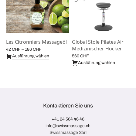
Les Citronniers Massageöl
Global Stole Pilates Air
Medizinischer Hocker
Preisspanne:
–
42
CHF
186
CHF
42 CHF bis
Ausführung wählen
560
CHF
186 CHF
Ausführung wählen
Kontaktieren Sie uns
+41 24 564 46 46
info@swissmassage.ch
Swissmassage Sàrl