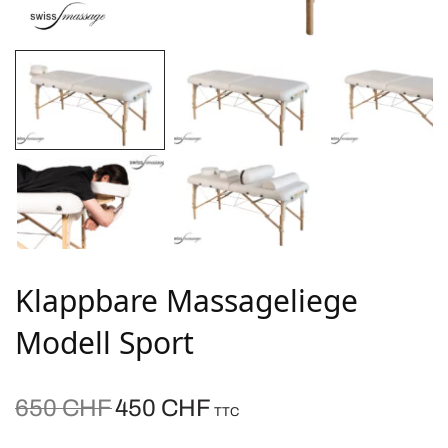
Klappbare Massageliege
Modell Sport
Ursprünglicher
Aktueller
650
CHF
450
CHF
TTC
Preis war:
Preis ist: