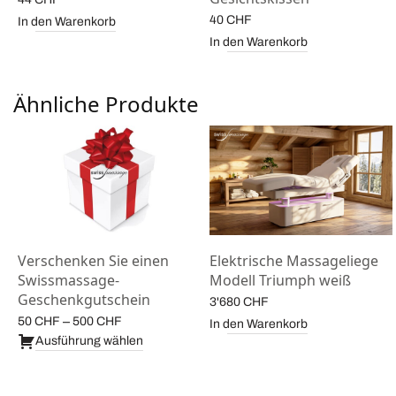
40
CHF
In den Warenkorb
In den Warenkorb
Ähnliche Produkte
Verschenken Sie einen
Elektrische Massageliege
Swissmassage-
Modell Triumph weiß
e:
Geschenkgutschein
3'680
CHF
Preisspanne:
–
50
CHF
500
CHF
In den Warenkorb
50 CHF bis
Ausführung wählen
500 CHF