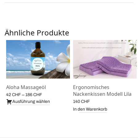
Ähnliche Produkte
Aloha Massageöl
Ergonomisches
Nackenkissen Modell Lila
Preisspanne:
–
42
CHF
186
CHF
42 CHF bis
Ausführung wählen
140
CHF
186 CHF
In den Warenkorb