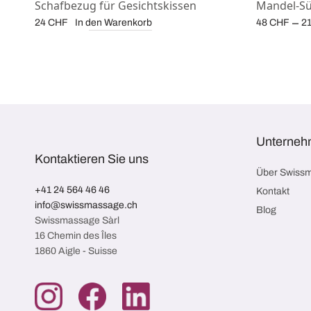
Schafbezug für Gesichtskissen
Mandel-S
–
In den Warenkorb
24
CHF
48
CHF
2
Unterneh
Kontaktieren Sie uns
Über Swiss
+41 24 564 46 46
Kontakt
info@swissmassage.ch
Blog
Swissmassage Sàrl
16 Chemin des Îles
1860 Aigle - Suisse