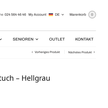
024 564 46 46
My Account
DE
he
Warenkorb
0
SENIOREN
OUTLET
KONTAKT
Vorheriges Produkt
Nächstes Produkt
uch – Hellgrau