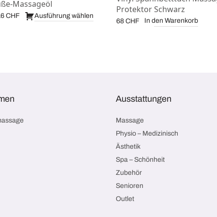
üße-Massageöl
Protektor Schwarz
Preisspanne:
Ausführung wählen
16
CHF
In den Warenkorb
68
CHF
48 CHF bis
216 CHF
men
Ausstattungen
massage
Massage
Physio – Medizinisch
Ästhetik
Spa – Schönheit
Zubehör
Senioren
Outlet