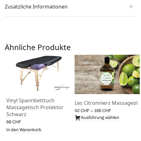
Zusätzliche Informationen
Ähnliche Produkte
Vinyl Spannbetttuch
Les Citronniers Massageöl
Massagetisch Protektor
e:
Preisspanne:
–
42
CHF
186
CHF
Schwarz
42 CHF bis
Ausführung wählen
68
CHF
186 CHF
In den Warenkorb