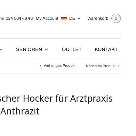
024 564 46 46
My Account
DE
he
Warenkorb
0
SENIOREN
OUTLET
KONTAKT
Vorheriges Produkt
Nächstes Produkt
cher Hocker für Arztpraxis
 Anthrazit