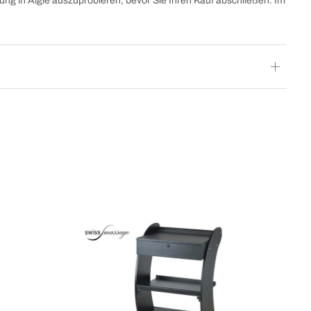
ung in Aigle auszuprobieren, bevor Sie Ihren Kauf abschließen. Im