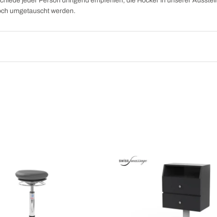
chiede jeder Person dringend empfehlen, die Hocker in unserer Ausstell
noch umgetauscht werden.