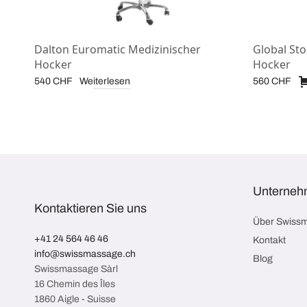
Dalton Euromatic Medizinischer
Global Sto
Hocker
Hocker
Weiterlesen
540
CHF
560
CHF
Unterneh
Kontaktieren Sie uns
Über Swiss
+41 24 564 46 46
Kontakt
info@swissmassage.ch
Blog
Swissmassage Sàrl
16 Chemin des Îles
1860 Aigle - Suisse