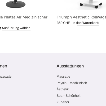
le Pilates Air Medizinischer
Triumph Aesthetic Rollwag
In den Warenkorb
360
CHF
Ausführung wählen
men
Ausstattungen
massage
Massage
Physio – Medizinisch
Ästhetik
Spa – Schönheit
Zubehör