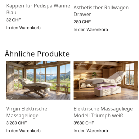
Kappen für Pedispa Wanne
Ästhetischer Rollwagen
s
Blau
Drawer
32
CHF
280
CHF
In den Warenkorb
In den Warenkorb
Ähnliche Produkte
Virgin Elektrische
Elektrische Massageliege
Massageliege
Modell Triumph weiß
3'280
CHF
3'680
CHF
In den Warenkorb
In den Warenkorb