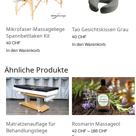
Mikrofaser-Massageliege
Tao Gesichtskissen Grau
Spannbettlaken Kit
40
CHF
40
CHF
In den Warenkorb
In den Warenkorb
Ähnliche Produkte
Matratzenauflage für
Rosmarin Massageöl
Behandlungsliege
e:
Preisspanne:
–
42
CHF
186
CHF