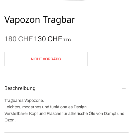
Vapozon Tragbar
Ursprünglicher
Aktueller
180
CHF
130
CHF
TTC
Preis war:
Preis ist:
180 CHF
130 CHF.
NICHT VORRÄTIG
Beschreibung
Tragbares Vapozone.
Leichtes, modernes und funktionales Design.
Verstellbarer Kopf und Flasche für ätherische Öle von Dampf und
Ozon.