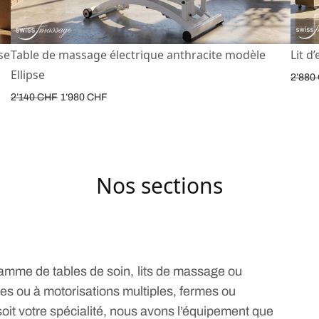
se
Table de massage électrique anthracite modèle
Lit d
Ellipse
2’880
2’140
CHF
1’980
CHF
Nos sections
amme de tables de soin, lits de massage ou
ples ou à motorisations multiples, fermes ou
soit votre spécialité, nous avons l’équipement que