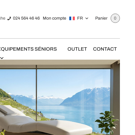
024 564 46 46
Mon compte
FR
che
Panier
0
ÉQUIPEMENTS SÉNIORS
OUTLET
CONTACT