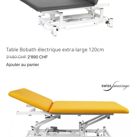
Table Bobath électrique extra-large 120cm
Le prix
Le prix
3'480
CHF
2'890
CHF
initial
actuel est :
Ajouter au panier
était :
2'890 CHF.
3'480 CHF.