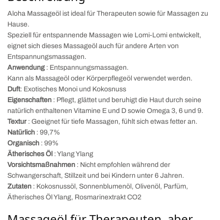
Aloha Massageöl ist ideal für Therapeuten sowie für Massagen zu
Hause.
Speziell für entspannende Massagen wie Lomi-Lomi entwickelt,
eignet sich dieses Massageöl auch für andere Arten von
Entspannungsmassagen.
Anwendung
: Entspannungsmassagen.
Kann als Massageöl oder Körperpflegeöl verwendet werden.
Duft
: Exotisches Monoi und Kokosnuss
Eigenschaften
: Pflegt, glättet und beruhigt die Haut durch seine
natürlich enthaltenen Vitamine E und D sowie Omega 3, 6 und 9.
Textur
: Geeignet für tiefe Massagen, fühlt sich etwas fetter an.
Natürlich
: 99,7%
Organisch
: 99%
Ätherisches Öl
: Ylang Ylang
Vorsichtsmaßnahmen
: Nicht empfohlen während der
Schwangerschaft, Stillzeit und bei Kindern unter 6 Jahren.
Zutaten
: Kokosnussöl, Sonnenblumenöl, Olivenöl, Parfüm,
Ätherisches Öl Ylang, Rosmarinextrakt CO2
Massageöl für Therapeuten, aber