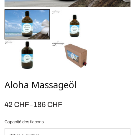
Aloha Massageöl
Preisspanne:
42
CHF
186
CHF
–
42 CHF bis
186 CHF
Capacité des flacons