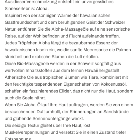
Aus dieser Verschmelzung entsteht ein unvergessliches
Sinneserlebnis: Aloha.
Inspiriert von der sonnigen Wärme der hawaiianischen
Gastfreundschaft und dem beruhigenden Geist der Schweizer
Natur, entführen Sie die Aloha-Massageöle auf eine sensorische
Reise, auf der Wohlbefinden und Flucht aufeinandertreffen.
Jedes Tröpfchen Aloha fängt die bezaubernde Essenz der
hawaiianischen Inseln ein, wo die sanfte Meeresbrise die Palmen
streichelt und exotische Blumen die Luft erfüllen.
Diese Bio-Massageöle werden in der Schweiz sorgfältig aus
wertvollen Inhaltsstoffen aus dem fernen Hawaii hergestellt.
Ätherische Öle aus tropischen Blumen wie Tiare, kombiniert mit
den feuchtigkeitsspendenden Eigenschaften von Kokosnussöl,
schaffen ein faszinierendes Elixier, das nicht nur die Haut, sondern
auch die Seele nährt.
Wenn Sie Aloha-Öl auf Ihre Haut auftragen, werden Sie von einem
berauschenden Duft umhüllt, der Erinnerungen an Sandstrände
und glühende Sonnenuntergänge weckt.
Die seidige Textur gleitet über Ihre Haut, löst
Muskelverspannungen und versetzt Sie in einen Zustand tiefer
Entspannung.