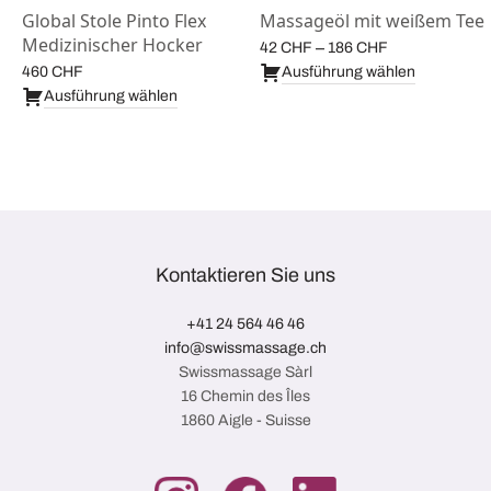
Global Stole Pinto Flex
Massageöl mit weißem Tee
Medizinischer Hocker
Preisspanne:
–
42
CHF
186
CHF
42 CHF bis
460
CHF
Ausführung wählen
e:
186 CHF
Ausführung wählen
Kontaktieren Sie uns
+41 24 564 46 46
info@swissmassage.ch
Swissmassage Sàrl
16 Chemin des Îles
1860 Aigle - Suisse