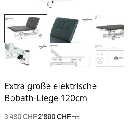
Extra große elektrische
Bobath-Liege 120cm
Ursprünglicher
Aktueller
3'480
CHF
2'890
CHF
TTC
Preis war:
Preis ist: