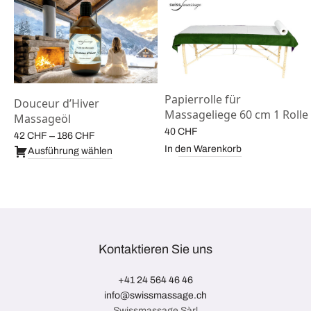
Papierrolle für
Douceur d’Hiver
Massageliege 60 cm 1 Rolle
Massageöl
e:
40
CHF
Preisspanne:
–
42
CHF
186
CHF
In den Warenkorb
42 CHF bis
Ausführung wählen
186 CHF
Kontaktieren Sie uns
+41 24 564 46 46
info@swissmassage.ch
Swissmassage Sàrl