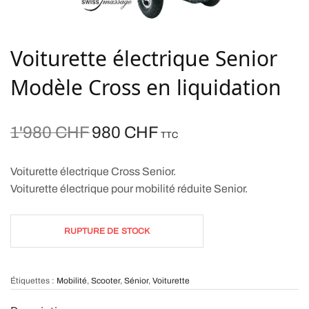
Voiturette électrique Senior
Modèle Cross en liquidation
Le prix
Le prix
1'980
CHF
980
CHF
TTC
initial
actuel
était :
est :
Voiturette électrique Cross Senior.
1'980 CHF.
980 CHF.
Voiturette électrique pour mobilité réduite Senior.
RUPTURE DE STOCK
Étiquettes :
Mobilité
,
Scooter
,
Sénior
,
Voiturette