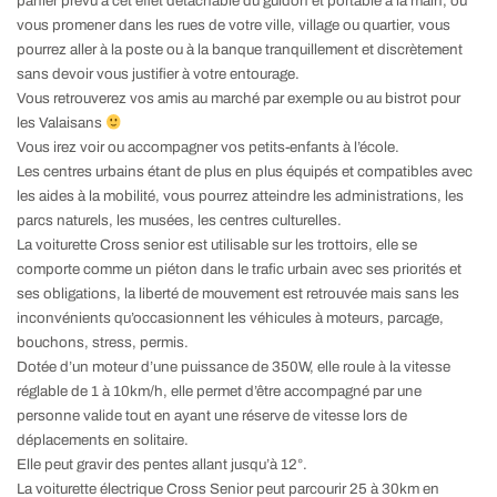
panier prévu à cet effet détachable du guidon et portable à la main, ou
vous promener dans les rues de votre ville, village ou quartier, vous
pourrez aller à la poste ou à la banque tranquillement et discrètement
sans devoir vous justifier à votre entourage.
Vous retrouverez vos amis au marché par exemple ou au bistrot pour
les Valaisans
Vous irez voir ou accompagner vos petits-enfants à l’école.
Les centres urbains étant de plus en plus équipés et compatibles avec
les aides à la mobilité, vous pourrez atteindre les administrations, les
parcs naturels, les musées, les centres culturelles.
La voiturette Cross senior est utilisable sur les trottoirs, elle se
comporte comme un piéton dans le trafic urbain avec ses priorités et
ses obligations, la liberté de mouvement est retrouvée mais sans les
inconvénients qu’occasionnent les véhicules à moteurs, parcage,
bouchons, stress, permis.
Dotée d’un moteur d’une puissance de 350W, elle roule à la vitesse
réglable de 1 à 10km/h, elle permet d’être accompagné par une
personne valide tout en ayant une réserve de vitesse lors de
déplacements en solitaire.
Elle peut gravir des pentes allant jusqu’à 12°.
La voiturette électrique Cross Senior peut parcourir 25 à 30km en