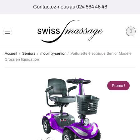
Contactez-nous au 024 564 46 46
0
Accueil
/
Séniors
/
mobility-senior
/
Voiturette électrique Senior Modèle
Cross en liquidation
Promo !