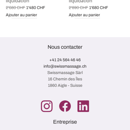
liquidation
liquidation
Le prix
Le prix
Le prix
Le prix
2'680
CHF
1'480
CHF
2'890
CHF
1'680
CHF
initial
actuel est :
initial
actuel est 
Ajouter au panier
Ajouter au panier
était :
1'480 CHF.
était :
1'680 CHF
2'680 CHF.
2'890 CHF.
Nous contacter
+41 24 564 46 46
info@swissmassage.ch
Swissmassage Sàrl
16 Chemin des Îles
1860 Aigle - Suisse
Entreprise