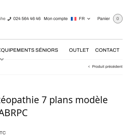
024 564 46 46
Mon compte
FR
che
Panier
0
ÉQUIPEMENTS SÉNIORS
OUTLET
CONTACT
Produit précédent
téopathie 7 plans modèle
-ABRPC
TC