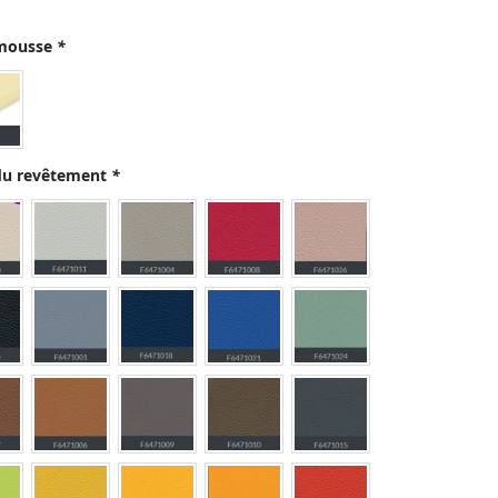
 mousse
*
 du revêtement
*