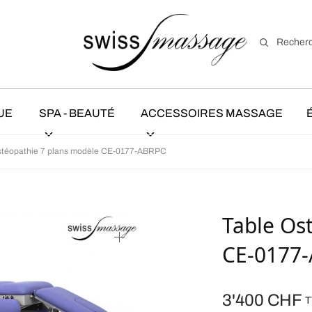
Recher
UE
SPA - BEAUTÉ
ACCESSOIRES MASSAGE
stéopathie 7 plans modèle CE-0177-ABRPC
Table Os
CE-0177
3'400
CHF
T