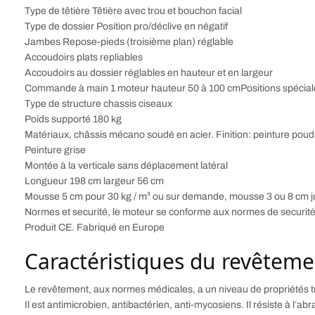
Type de têtière Têtière avec trou et bouchon facial
Type de dossier Position pro/déclive en négatif
Jambes Repose-pieds (troisième plan) réglable
Accoudoirs plats repliables
Accoudoirs au dossier réglables en hauteur et en largeur
Commande à main 1 moteur hauteur 50 à 100 cmPositions spécial
Type de structure chassis ciseaux
Poids supporté 180 kg
Matériaux, châssis mécano soudé en acier. Finition: peinture poud
Peinture grise
Montée à la verticale sans déplacement latéral
Longueur 198 cm largeur 56 cm
Mousse 5 cm pour 30 kg / m³ ou sur demande, mousse 3 ou 8 cm ju
Normes et securité, le moteur se conforme aux normes de securi
Produit CE. Fabriqué en Europe
Caractéristiques du revêteme
Le revêtement, aux normes médicales, a un niveau de propriétés tr
Il est antimicrobien, antibactérien, anti-mycosiens. Il résiste à l’a