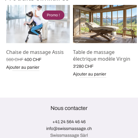
Promo !
Chaise de massage Assis
Table de massage
électrique modèle Virgin
Le prix
Le prix
560
CHF
400
CHF
initial
actuel
3'280
CHF
Ajouter au panier
était :
est :
Ajouter au panier
560 CHF.
400 CHF.
Nous contacter
+41 24 564 46 46
info@swissmassage.ch
Swissmassage Sàrl