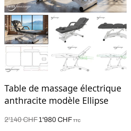
Table de massage électrique
anthracite modèle Ellipse
Le prix
Le prix
2'140
CHF
1'980
CHF
TTC
initial
actuel est :