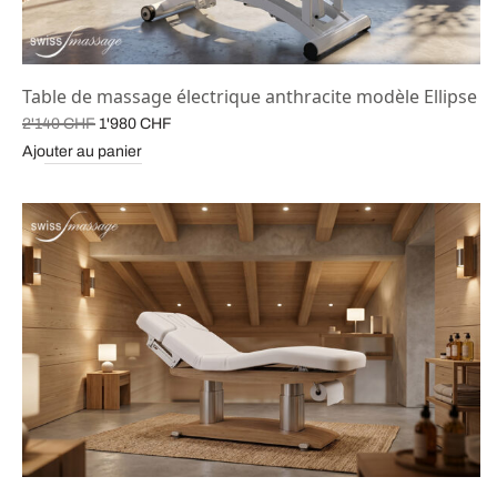
Table de massage électrique anthracite modèle Ellipse
Le prix
Le prix
2'140
CHF
1'980
CHF
initial
actuel est :
Ajouter au panier
était :
1'980 CHF.
2'140 CHF.