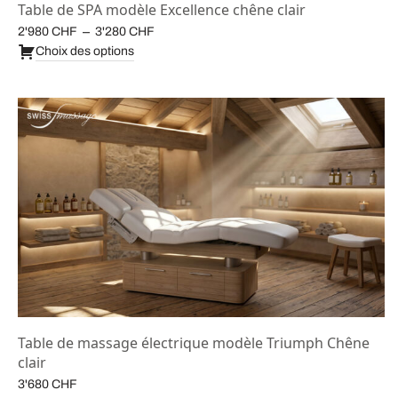
Table de SPA modèle Excellence chêne clair
Plage de
–
2'980
CHF
3'280
CHF
prix :
Choix des options
2'980 CHF
à
3'280 CHF
Table de massage électrique modèle Triumph Chêne
clair
3'680
CHF