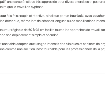
atif
; une caractéristique très appréciée pour divers exercices et postu
aire que le travail en cyphose.
sseur
à la fois souple et réactive, ainsi que par un
trou facial avec boucho
ition détendue, même lors de séances longues ou de mobilisations intens
a hauteur réglable de
60 à 92 cm
facilite toutes les approches de travail, 
é rend son déplacement simple et sécurisé.
ait une table adaptée aux usages intensifs des cliniques et cabinets de p
tionne comme une solution incontournable pour les professionnels de la ph