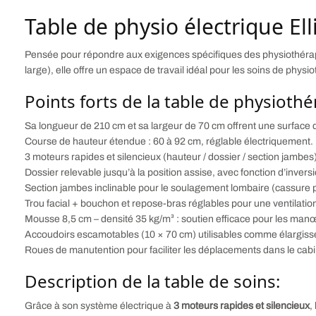
Table de physio électrique El
Pensée pour répondre aux exigences spécifiques des physiothérape
large), elle offre un espace de travail idéal pour les soins de physio
Points forts de la table de physiothé
Sa longueur de 210 cm et sa largeur de 70 cm offrent une surface d
Course de hauteur étendue : 60 à 92 cm, réglable électriquement.
3 moteurs rapides et silencieux (hauteur / dossier / section jamb
Dossier relevable jusqu’à la position assise, avec fonction d’invers
Section jambes inclinable pour le soulagement lombaire (cassure p
Trou facial + bouchon et repose-bras réglables pour une ventilatio
Mousse 8,5 cm – densité 35 kg/m³ : soutien efficace pour les ma
Accoudoirs escamotables (10 × 70 cm) utilisables comme élargiss
Roues de manutention pour faciliter les déplacements dans le cabi
Description de la table de soins:
Grâce à son système électrique à
3 moteurs rapides et silencieux
,