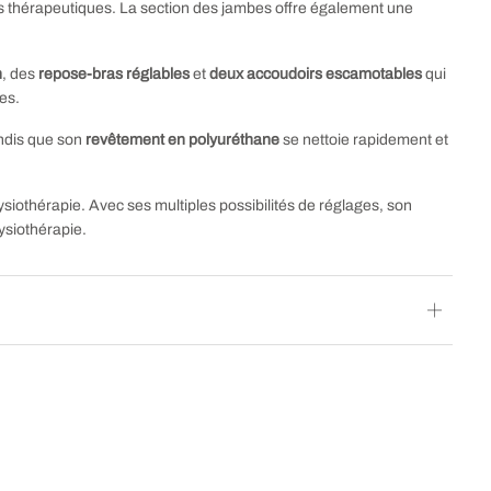
res thérapeutiques. La section des jambes offre également une
n
, des
repose-bras réglables
et
deux accoudoirs escamotables
qui
es.
tandis que son
revêtement en polyuréthane
se nettoie rapidement et
hysiothérapie. Avec ses multiples possibilités de réglages, son
ysiothérapie.