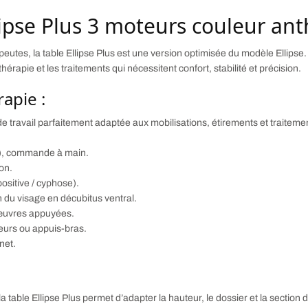
lipse Plus 3 moteurs couleur ant
utes, la table Ellipse Plus est une version optimisée du modèle Ellips
thérapie et les traitements qui nécessitent confort, stabilité et précision.
rapie :
e travail parfaitement adaptée aux mobilisations, étirements et traiteme
es), commande à main.
ion.
ositive / cyphose).
n du visage en décubitus ventral.
nœuvres appuyées.
eurs ou appuis-bras.
net.
 la table Ellipse Plus permet d’adapter la hauteur, le dossier et la section