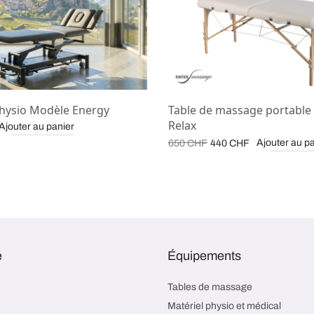
Physio Modèle Energy
Table de massage portable
Relax
Ajouter au panier
Le prix
Le prix
Ajouter au p
650
CHF
440
CHF
initial
actuel
était :
est :
650 CHF.
440 CHF.
e
Équipements
Tables de massage
Matériel physio et médical