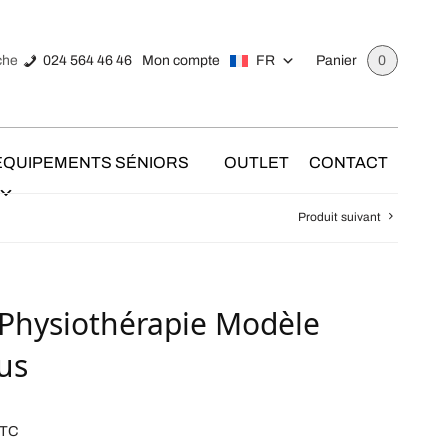
024 564 46 46
Mon compte
FR
che
Panier
0
ÉQUIPEMENTS SÉNIORS
OUTLET
CONTACT
Produit suivant
 Physiothérapie Modèle
lus
TC