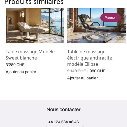
Produits similaires
Promo !
Table massage Modèle
Table de massage
Sweet blanche
électrique anthracite
modèle Ellipse
 de
3'280
CHF
Le prix
Le prix
2'140
CHF
1'980
CHF
Ajouter au panier
 CHF
initial
actuel est :
Ajouter au panier
était :
1'980 CHF
 CHF
2'140 CHF.
Nous contacter
+41 24 564 46 46